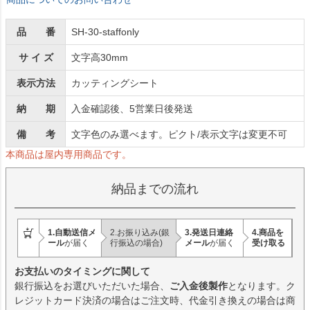
品 番
SH-30-staffonly
サ イ ズ
文字高30mm
表示方法
カッティングシート
納 期
入金確認後、5営業日後発送
備 考
文字色のみ選べます。ピクト/表示文字は変更不可
本商品は屋内専用商品です。
納品までの流れ
1.自動送信メ
2.お振り込み
(銀
3.発送日連絡
4.商品を
ール
が届く
行振込の場合)
メール
が届く
受け取る
お支払いのタイミングに関して
銀行振込をお選びいただいた場合、
ご入金後製作
となります。ク
レジットカード決済の場合はご注文時、代金引き換えの場合は商