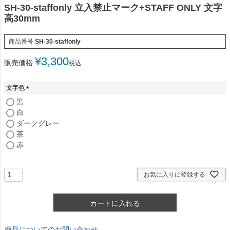
SH-30-staffonly 立入禁止マーク+STAFF ONLY 文字
高30mm
商品番号
SH-30-staffonly
¥
3,300
販売価格
税込
文字色
(
黒
必
白
須
ダークグレー
)
茶
赤
お気に入りに登録する
カートに入れる
商品についてのお問い合わせ