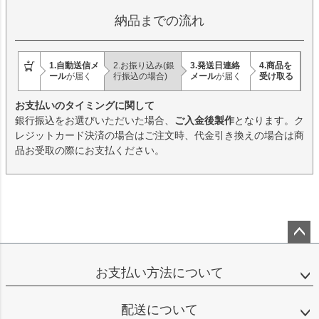
納品までの流れ
1.自動送信メ
2.お振り込み
(銀
3.発送日連絡
4.商品を
ール
が届く
行振込の場合)
メール
が届く
受け取る
お支払いのタイミングに関して
銀行振込をお選びいただいた場合、
ご入金後製作
となります。ク
レジットカード決済の場合はご注文時、代金引き換えの場合は商
品お受取の際にお支払ください。
ペー
ジト
お支払い方法について
ップ
へ
配送について