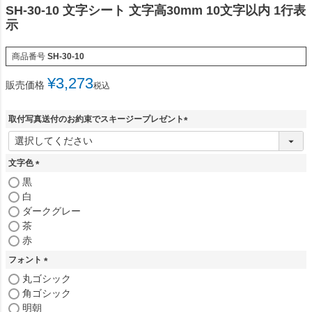
SH-30-10 文字シート 文字高30mm 10文字以内 1行表
示
商品番号
SH-30-10
¥
3,273
販売価格
税込
取付写真送付のお約束でスキージープレゼント
(
必
須
文字色
)
(
黒
必
白
須
ダークグレー
)
茶
赤
フォント
(
丸ゴシック
必
角ゴシック
須
明朝